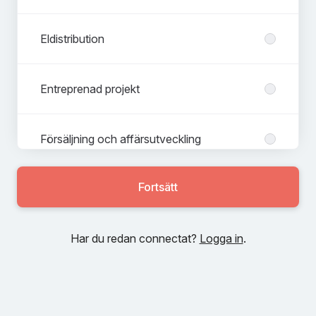
Eldistribution
Entreprenad projekt
Försäljning och affärsutveckling
Fortsätt
HR, marknad och ekonomi
Har du redan connectat?
Logga in
.
IT Leverans
Service- och installation