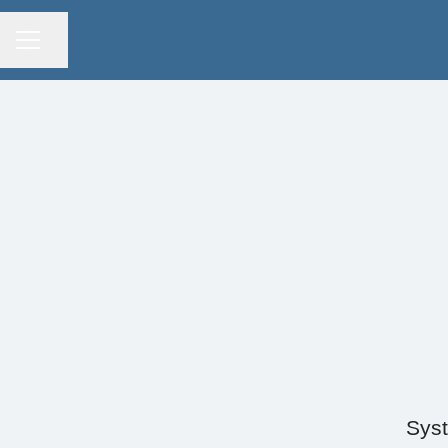
KARRIÄRMENY
Dela sidan
Syst